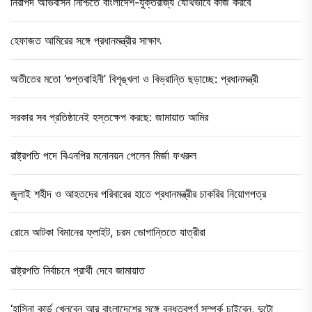
নিরাপদ অভিবাসন নিশ্চিতে বাংলাদেশ-যুক্তরাজ্য যৌথভাবে কাজ করবে
হেফাজত আমিরের সঙ্গে প্রধানমন্ত্রীর সাক্ষাৎ
অতীতের মতো ‘গুপ্তবাহিনী’ বিশৃঙ্খলা ও বিভ্রান্তি ছড়াচ্ছে: প্রধানমন্ত্রী
সরকার সব প্রতিষ্ঠানেই হস্তক্ষেপ করছে: জামায়াত আমির
রাষ্ট্রপতি পদে বিএনপির মনোনয়ন পেলেন মির্জা ফখরুল
জুলাই শহীদ ও আহতদের পরিবারের হাতে প্রধানমন্ত্রীর চাকরির নিয়োগপত্র
রোমে আটকা বিমানের ফ্লাইট, চরম ভোগান্তিতে যাত্রীরা
রাষ্ট্রপতি নির্বাচনে প্রার্থী দেবে জামায়াত
‘হাসিনা কার্ড খেলবেন আর বাংলাদেশের সঙ্গে বন্ধুত্বপূর্ণ সম্পর্ক চাইবেন, দুটো