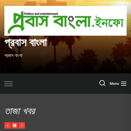
Skip
to
প
the
content
ব
প্রবাস বাংলা
প্রবাস বাংলা
Search
Menu
তাজা খবর
Previous
Pause
Next