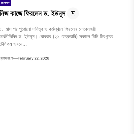
বাংলাদেশ
নিজ কাজে ফিরলেন ড. ইউনূস
১৮ মাস পর পুরোনো দায়িত্ব ও কর্মস্থলে ফিরলেন নোবেলজয়ী
অর্থনীতিবিদ ড. ইউনূস। রোববার (২২ ফেব্রুয়ারি) সকালে তিনি মিরপুরের
টেলিকম ভবনে...
প্রবাস বাংলা
February 22, 2026