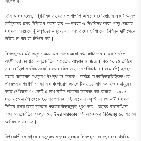
অপেক্ষায়।”
তিনি আরও বলেন, “প্রাথমিক সহায়তার পাশাপাশি আমাদের রোহিঙ্গাদের একটি উন্নত
ভবিষ্যতের জন্য বিনিয়োগ করতে হবে — দক্ষতা ও স্থিতিস্থাপকতা গড়ে তোলায়
সহায়তা, সবচেয়ে ঝুঁকিপূর্ণদের অন্তর্ভুক্তি এবং তাদের দুর্দশা যেন বৈশ্বিক দৃষ্টি থেকে
হারিয়ে না যায় তা নিশ্চিত করা।”
ফিনল্যান্ডের এই অনুদান এমন এক সময়ে এলো যখন জাতিসংঘ ও এর মানবিক
অংশীদাররা নবায়িত আন্তর্জাতিক সহায়তার আহ্বান জানাচ্ছে। গত ২০ মে তারিখে
তারা রোহিঙ্গা মানবিক সংকটের জন্য যৌথ সাড়াদান পরিকল্পনার (জেআরপি) ২০২৬
সালের হালনাগাদ সংস্করণ উপস্থাপন করেছে। সর্বোচ্চ অগ্রাধিকারভিত্তিক এই
পরিকল্পনায় শরণার্থী ও স্থানীয় বাংলাদেশি জনগোষ্ঠীসহ ১৫ লাখ ৬০ হাজার মানুষের
কাছে পৌঁছাতে ৭১ কোটি ৫ লাখ মার্কিন ডলারের আবেদন করা হয়েছে। ২০২৫
সালের জেআরপি থেকে ২৬ শতাংশ কম এই আবেদন শুধু জীবন রক্ষাকারী সহায়তা
টিকিয়ে রাখার জন্য ন্যূনতম প্রয়োজনীয়তাটুকুই পূরণ করে। বছরের মাঝামাঝিতে
এসে আন্তর্জাতিক সম্প্রদায়ের উদার সহায়তায় এই আবেদনের ইতিমধ্যে ৬০ শতাংশ
অর্থায়ন হয়ে গেছে।
বিশ্বব্যাপী জোরপূর্বক বাস্তুচ্যুত মানুষের সুরক্ষায় ফিনল্যান্ড বহু বছর ধরে মানবিক