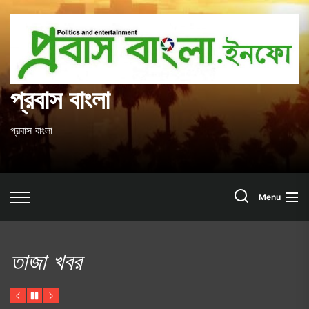
Skip
to
প
the
content
ব
প্রবাস বাংলা
প্রবাস বাংলা
Search
Menu
তাজা খবর
Previous
Pause
Next