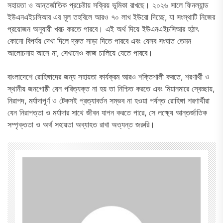
সহায়তা ও আন্তর্জাতিক প্রচেষ্টায় সক্রিয় ভূমিকা রাখছে। ২০২৬ সালে ফিনল্যান্ড
ইউএনএইচসিআর এর মূল তহবিলে আরও ৭০ লাখ ইউরো দিচ্ছে, যা সংস্থাটি নিজের
প্রয়োজন অনুযায়ী খরচ করতে পারবে। এই অর্থ দিয়ে ইউএনএইচসিআর হঠাৎ
কোনো বিপর্যয় দেখা দিলে দ্রুত সাড়া দিতে পারবে এবং যেসব সংঘাত তেমন
আলোচনায় আসে না, সেখানেও কাজ চালিয়ে যেতে পারবে।
বাংলাদেশে রোহিঙ্গাদের জন্য সহায়তা কার্যক্রম আরও শক্তিশালী করতে, শরণার্থী ও
স্থানীয় জনগোষ্ঠী যেন পরিত্যক্ত না হয় তা নিশ্চিত করতে এবং মিয়ানমারে স্বেচ্ছায়,
নিরাপদ, মর্যাদাপূর্ণ ও টেকসই প্রত্যাবর্তন সম্ভব না হওয়া পর্যন্ত রোহিঙ্গা শরণার্থীরা
যেন নিরাপত্তা ও মর্যাদার সাথে জীবন যাপন করতে পারে, সে লক্ষ্যে আন্তর্জাতিক
সম্পৃক্ততা ও অর্থ সহায়তা অব্যাহত রাখা অত্যন্ত জরুরি।