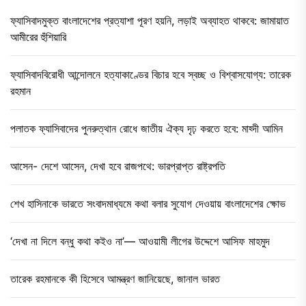
ফ্যাসিবাদমুক্ত বাংলাদেশের প্রত্যাশা পূরণ হয়নি, লড়াই অব্যাহত থাকবে: জামায়াত
আমীরের হুঁশিয়ারি
ফ্যাসিবাদবিরোধী আন্দোলনে হত্যাকাণ্ডের বিচার হবে স্বচ্ছ ও বিশ্বাসযোগ্য: তারেক
রহমান
পলাতক ফ্যাসিবাদের পুনরুত্থান রোধে জাতীয় ঐক্য দৃঢ় করতে হবে: মাহ্দী আমিন
আসেন- দেশে আসেন, দেখা হবে রাজপথে: ভারপ্রাপ্ত রাষ্ট্রপতি
শেখ হাসিনাকে ভারতে সংবাদমাধ্যমে কথা বলার সুযোগ দেওয়ায় বাংলাদেশের ক্ষোভ
‘দেখা না দিলে বন্ধু কথা কইও না’— আওয়ামী লীগের উদ্দেশে আসিফ মাহমুদ
তারেক রহমানকে কী হিসেবে আমন্ত্রণ জানিয়েছে, জানাল ভারত