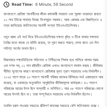
Read Time:
6 Minute, 59 Second
বাংলাদেশে রোহিঙ্গা শরণার্থীদের জীবন রক্ষাকারী সহায়তা এবং সুরক্ষা অব্যাহত রাখতে
২০ লাখ ইউরো সাহায্য দিচ্ছে ফিনল্যান্ড সরকার। আজ রোববার এক বিজ্ঞপ্তিতে এ
তথ্য জানিয়েছে জাতিসংঘের শরণার্থী সংস্থা ইউএনএইচসিআর।
নতুন বরাদ্দ এই অর্থ দিয়ে ইউএনএইচসিআর দক্ষতা বৃদ্ধি ও টিকে থাকার সক্ষমতা
তৈরির মতো কাজে যে ঘাটতি রয়েছে, তা পূরণ করতে পারবে; যেসব খাতে এত দিন
পর্যাপ্ত অর্থের অভাব ছিল।
মিয়ানমারে লক্ষ্যভিত্তিক সহিংসতা ও নিপীড়নের শিকার হয়ে পালিয়ে আসার প্রায়
এক দশক পর, ১২ লাখ রাষ্ট্রহীন রোহিঙ্গা এখনও বাংলাদেশে বসবাস করছে। জীবিকার
সীমিত সুযোগের কারণে বাংলাদেশে রোহিঙ্গারা মূলত ত্রাণ সহায়তার ওপর নির্ভরশীল।
২০২৫ সালে মাত্র ২৩ শতাংশ শরণার্থী পরিবার কাজের-বিনিময়ে-অর্থ এরমাধ্যমে আয়
করেছে, যা একমাত্র অনুমোদিত আনুষ্ঠানিক জীবিকামূলক কার্যক্রম। ৪২ শতাংশ
পরিবারের আয়ের উৎস ছিল অস্থায়ী ও অনিশ্চিত। আর ৩৫ শতাংশ পরিবারের কোনো
আয়ের উৎসই ছিল না। তারা সম্পূর্ণভাবে সহায়তার ওপর নির্ভরশীল ছিলেন।
তহবিল হ্রাস পাওয়ায় সবচেয়ে ঝুঁকিপূর্ণ মানুষেরা সবচেয়ে বেশি ক্ষতিগ্রস্ত হচ্ছে।