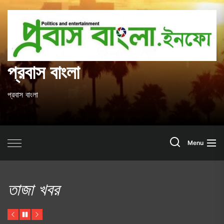
Skip
to
প
the
content
ব
প্রবাস বাংলা
প্রবাস বাংলা
Search
Menu
তাজা খবর
Previous
Pause
Next