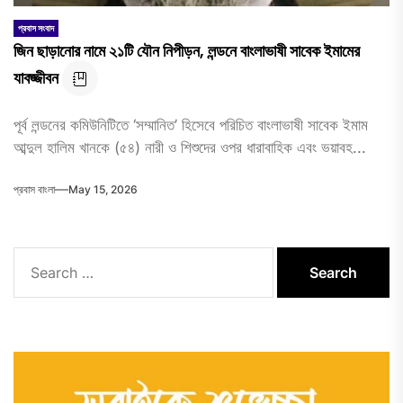
প্রবাস সংবাদ
জিন ছাড়ানোর নামে ২১টি যৌন নিপীড়ন, লন্ডনে বাংলাভাষী সাবেক ইমামের
যাবজ্জীবন
পূর্ব লন্ডনের কমিউনিটিতে ‘সম্মানিত’ হিসেবে পরিচিত বাংলাভাষী সাবেক ইমাম
আব্দুল হালিম খানকে (৫৪) নারী ও শিশুদের ওপর ধারাবাহিক এবং ভয়াবহ...
প্রবাস বাংলা
May 15, 2026
Search
for: