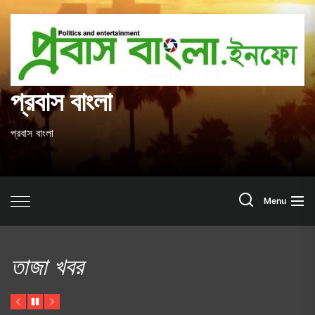
Skip
to
প
the
content
ব
প্রবাস বাংলা
প্রবাস বাংলা
Search
Menu
তাজা খবর
Previous
Pause
Next