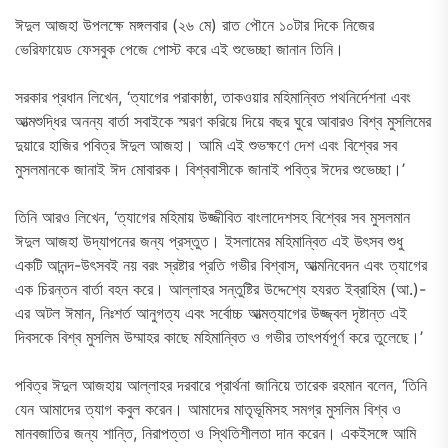
ঈদুল আজহা উপলক্ষে মঙ্গলবার (২৬ মে) রাত পৌনে ১০টার দিকে নিজের
ভেরিফায়েড ফেসবুক পেজে পোস্ট করে এই শুভেচ্ছা জানান তিনি।
সরকার প্রধান লিখেন, ‘ত্যাগের পরাকাষ্ঠা, তাকওয়ার মহিমান্বিত পথনির্দেশনা এবং
আত্মশুদ্ধির অনন্য বার্তা সবাইকে স্মরণ করিয়ে দিয়ে বছর ঘুরে আবারও বিশ্ব মুসলিমের
দুয়ারে হাজির পবিত্র ঈদুল আজহা। আমি এই শুভক্ষণে দেশ এবং বিশ্বের সব
মুসলমানকে জানাই ঈদ মোবারক। বিশ্ববাসীকে জানাই পবিত্র ঈদের শুভেচ্ছা।’
তিনি আরও লিখেন, ‘ত্যাগের মহিমায় উজ্জীবিত বাংলাদেশসহ বিশ্বের সব মুসলমান
ঈদুল আজহা উদ্‌যাপনের জন্য প্রস্তুত। ইসলামের মহিমান্বিত এই উৎসব শুধু
একটি আনন্দ-উৎসবই নয় বরং স্রষ্টার প্রতি গভীর বিশ্বাস, আত্মনিবেদন এবং ত্যাগের
এক চিরন্তন বার্তা বহন করে। আল্লাহর সন্তুষ্টির উদ্দেশ্যে হযরত ইব্রাহিম (আ.)-
এর অটল ঈমান, নিঃশর্ত আনুগত্য এবং সর্বোচ্চ আত্মত্যাগের উজ্জ্বল দৃষ্টান্ত এই
দিবসকে বিশ্ব মুসলিম উম্মাহর কাছে মহিমান্বিত ও গভীর তাৎপর্যপূর্ণ করে তুলেছে।’
পবিত্র ঈদুল আজহায় আল্লাহর দরবারে প্রার্থনা জানিয়ে তারেক রহমান বলেন, ‘তিনি
যেন আমাদের ত্যাগ কবুল করেন। আমাদের মাতৃভূমিসহ সমগ্র মুসলিম বিশ্ব ও
মানবজাতির জন্য শান্তি, নিরাপত্তা ও স্থিতিশীলতা দান করেন। একইসঙ্গে আমি