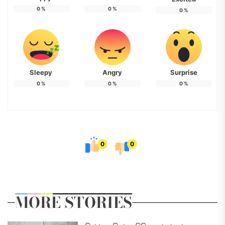
0
%
0
%
0
%
Sleepy
Angry
Surprise
0
%
0
%
0
%
0
0
MORE STORIES