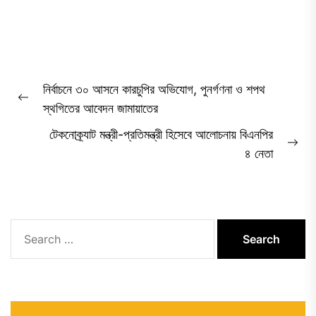
Post
নির্বাচনে ৩০ আসনে কারচুপির অভিযোগ, পুনর্গণনা ও শপথ
navigation
Previous
স্থগিতের আবেদন জামায়াতের
post:
টেকনোক্র্যাট মন্ত্রী-প্রতিমন্ত্রী হিসেবে আলোচনায় বিএনপির
Ne
৪ নেতা
pos
Search
for: