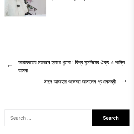
Post
আরাফাতের ময়দানে হজের খুতবা : বিশ্ব মুসলিমের ঐক্য ও শান্তি
navigation
Previous
কামনা
post:
ঈদুল আজহার শুভেচ্ছা জানালেন প্রধানমন্ত্রী
Ne
pos
Search
for: