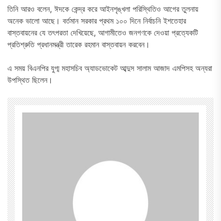
তিনি আরও বলেন, ঈদকে কেন্দ্র করে আইনশৃঙ্খলা পরিস্থিতিও আগের তুলনায়
অনেক ভালো আছে। বর্তমান সরকার প্রথম ১০০ দিনে নির্বাচনি ইশতেহার
বাস্তবায়নের যে তৎপরতা দেখিয়েছে, আগামীতেও জনগণকে দেওয়া প্রত্যেকটি
প্রতিশ্রুতি প্রধানমন্ত্রী তারেক রহমান বাস্তবায়ন করবেন।
এ সময় বিএনপির যুগ্ম মহাসচিব অ্যাডভোকেট আব্দুস সালাম আজাদ এমপিসহ অন্যরা
উপস্থিত ছিলেন।