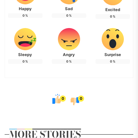
Happy
Sad
Excited
0
%
0
%
0
%
Sleepy
Angry
Surprise
0
%
0
%
0
%
0
0
MORE STORIES