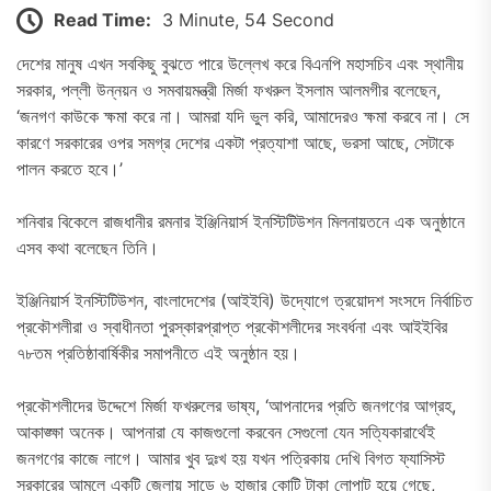
Read Time:
3 Minute, 54 Second
দেশের মানুষ এখন সবকিছু বুঝতে পারে উল্লেখ করে বিএনপি মহাসচিব এবং স্থানীয়
সরকার, পল্লী উন্নয়ন ও সমবায়মন্ত্রী মির্জা ফখরুল ইসলাম আলমগীর বলেছেন,
‘জনগণ কাউকে ক্ষমা করে না। আমরা যদি ভুল করি, আমাদেরও ক্ষমা করবে না। সে
কারণে সরকারের ওপর সমগ্র দেশের একটা প্রত্যাশা আছে, ভরসা আছে, সেটাকে
পালন করতে হবে।’
শনিবার বিকেলে রাজধানীর রমনার ইঞ্জিনিয়ার্স ইনস্টিটিউশন মিলনায়তনে এক অনুষ্ঠানে
এসব কথা বলেছেন তিনি।
ইঞ্জিনিয়ার্স ইনস্টিটিউশন, বাংলাদেশের (আইইবি) উদ্যোগে ত্রয়োদশ সংসদে নির্বাচিত
প্রকৌশলীরা ও স্বাধীনতা পুরস্কারপ্রাপ্ত প্রকৌশলীদের সংবর্ধনা এবং আইইবির
৭৮তম প্রতিষ্ঠাবার্ষিকীর সমাপনীতে এই অনুষ্ঠান হয়।
প্রকৌশলীদের উদ্দেশে মির্জা ফখরুলের ভাষ্য, ‘আপনাদের প্রতি জনগণের আগ্রহ,
আকাঙ্ক্ষা অনেক। আপনারা যে কাজগুলো করবেন সেগুলো যেন সত্যিকারার্থেই
জনগণের কাজে লাগে। আমার খুব দুঃখ হয় যখন পত্রিকায় দেখি বিগত ফ্যাসিস্ট
সরকারের আমলে একটি জেলায় সাড়ে ৬ হাজার কোটি টাকা লোপাট হয়ে গেছে,