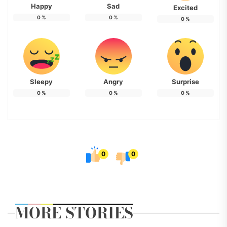
Happy
Sad
Excited
0
%
0
%
0
%
Sleepy
Angry
Surprise
0
%
0
%
0
%
0
0
MORE STORIES