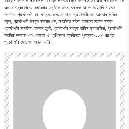
আইইবি সভাপতি প্রকৌশলী রিয়াজুল ইসলাম রিজুর সভাপতিত্বে এবং প্রকৌশলী কে
এম আসাদুজ্জামানের সঞ্চালনায় অনুষ্ঠানে আরও বক্তব্য রাখেন আইইবি সাধারণ
সম্পাদক প্রকৌশলী মো. সাব্বির মোস্তফা খান, প্রকৌশলী মো. আশরাফ উদ্দিন
বকুল, প্রকৌশলী মঈনুল ইসলাম খান, সংরক্ষিত মহিলা আসনের সংসদ সদস্য
প্রকৌশলী সানজিদা ইসলাম তুলি, প্রকৌশলী মাহবুবা হাকিম ক্যামেলিয়া, প্রকৌশলী
মারদিয়া মমতাজ এবং গবেষণা ও প্রশিক্ষণে ‘স্বাধীনতা পুরস্কার-২০২’ প্রাপ্ত
প্রকৌশলী মোহাম্মদ আব্দুল বাকী।