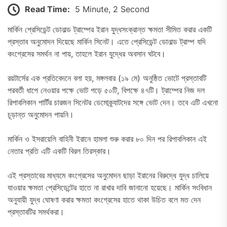
Read Time:
5 Minute, 2 Second
মার্কিন প্রেসিডেন্ট ডোনাল্ড ট্রাম্পের ইরান যুদ্ধসংক্রান্ত ক্ষমতা সীমিত করার একটি
প্রস্তাব অনুমোদন দিয়েছে মার্কিন সিনেট। এতে প্রেসিডেন্ট ডোনাল্ড ট্রাম্প যদি
কংগ্রেসের সমর্থন না পায়, তাহলে ইরান যুদ্ধের অবসান ঘটবে।
রয়টার্সের এক প্রতিবেদনে বলা হয়, মঙ্গলবার (১৯ মে) অনুষ্ঠিত ভোটে প্রস্তাবটি
পরবর্তী ধাপে নেওয়ার পক্ষে ভোট পড়ে ৫০টি, বিপক্ষে ৪৭টি। ট্রাম্পের নিজ দল
রিপাবলিকান পার্টির চারজন সিনেটর ডেমোক্র্যাটদের সঙ্গে ভোট দেন। তবে এটি এখনো
চূড়ান্ত অনুমোদন পায়নি।
মার্কিন ও ইসরায়েলি বাহিনী ইরানে হামলা শুরু করার ৮০ দিন পর রিপাবলিকান এই
নেতার প্রতি এটি একটি বিরল তিরস্কার।
এই প্রস্তাবের মাধ্যমে কংগ্রেসের অনুমোদন ছাড়া ইরানের বিরুদ্ধে যুদ্ধ চালিয়ে
যাওয়ার ক্ষমতা প্রেসিডেন্টের হাতে না রাখার দাবি জানানো হয়েছে। মার্কিন সংবিধান
অনুযায়ী যুদ্ধ ঘোষণা করার ক্ষমতা কংগ্রেসের হাতে থাকা উচিত বলে মত দেন
প্রস্তাবটির সমর্থকরা।