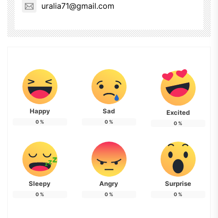
uralia71@gmail.com
Happy
Sad
Excited
0
%
0
%
0
%
Sleepy
Angry
Surprise
0
%
0
%
0
%