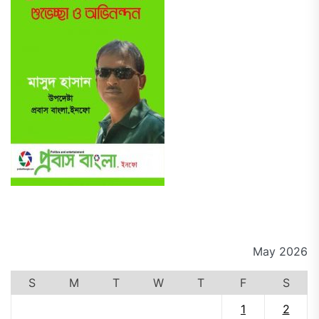
May 2026
S
M
T
W
T
F
S
1
2