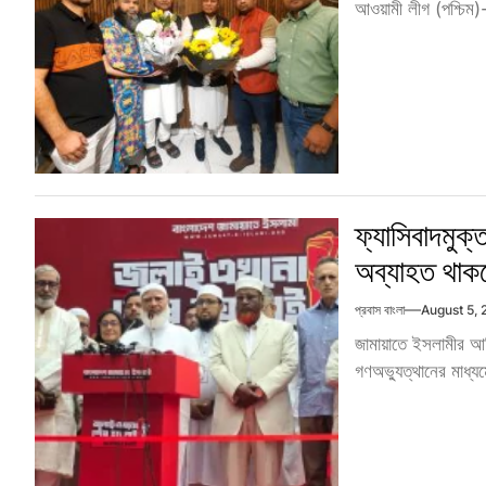
আওয়ামী লীগ (পশ্চিম)-
ফ্যাসিবাদমুক্
অব্যাহত থাকব
প্রবাস বাংলা
August 5,
জামায়াতে ইসলামীর আম
গণঅভ্যুত্থানের মাধ্যম