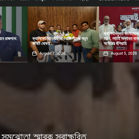
ফ্যাসিবাদমুক্ত বাংলাদেশের প্রত্যাশা পূরণ
ফ্যাসিবাদবিরোধী আন্দোলন
ি লীগের নতুন
হয়নি, লড়াই অব্যাহত থাকবে: জামায়াত
বিচার হবে স্বচ্ছ ও বিশ্ব
আমীরের হুঁশিয়ারি
রহমান
August 5, 2026
August 5, 2026
 সমঝোতা স্মারক স্বাক্ষরিত