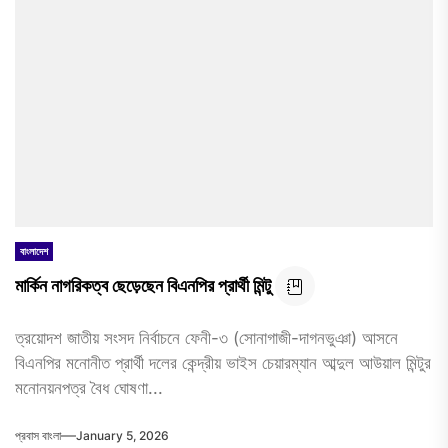
বাংলাদেশ
মার্কিন নাগরিকত্ব ছেড়েছেন বিএনপির প্রার্থী মিন্টু
ত্রয়োদশ জাতীয় সংসদ নির্বাচনে ফেনী-৩ (সোনাগাজী-দাগনভুঞা) আসনে
বিএনপির মনোনীত প্রার্থী দলের কেন্দ্রীয় ভাইস চেয়ারম্যান আব্দুল আউয়াল মিন্টুর
মনোনয়নপত্র বৈধ ঘোষণা...
প্রবাস বাংলা
January 5, 2026