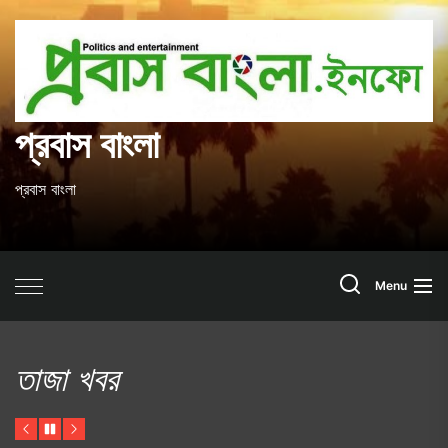
Skip
to
প
the
content
ব
প্রবাস বাংলা
প্রবাস বাংলা
Search
Menu
তাজা খবর
Previous
Pause
Next