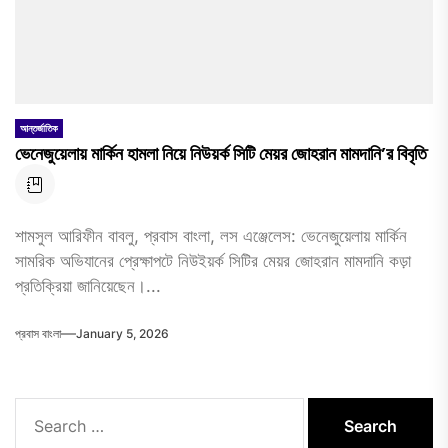
আন্তর্জাতিক
ভেনেজুয়েলায় মার্কিন হামলা নিয়ে নিউয়র্ক সিটি মেয়র জোহরান মামদানি’র বিবৃতি
শামসুল আরিফীন বাবলু, প্রবাস বাংলা, লস এঞ্জেলেস: ভেনেজুয়েলায় মার্কিন
সামরিক অভিযানের প্রেক্ষাপটে নিউইয়র্ক সিটির মেয়র জোহরান মামদানি কড়া
প্রতিক্রিয়া জানিয়েছেন।...
প্রবাস বাংলা
January 5, 2026
Search
for: