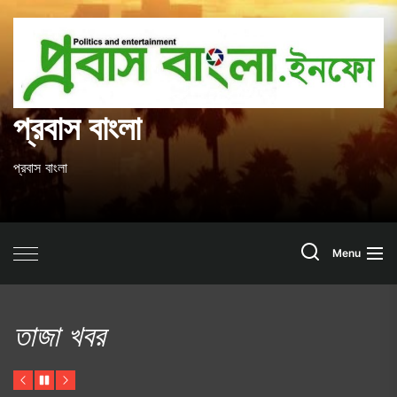
Skip
to
প
the
content
ব
প্রবাস বাংলা
প্রবাস বাংলা
Search
Menu
তাজা খবর
Previous
Pause
Next