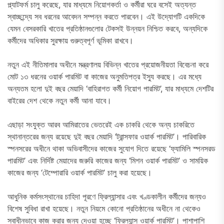
প্ল্যাটফর্ম চালু করেছে, যার মাধ্যমে নিয়োগকর্তা ও কর্মীরা ঘরে বসেই অত্যন্ত
স্বাচ্ছন্দ্যে সব ধরনের আবেদন সম্পন্ন করতে পারবেন। এই উদ্যোগটি একদিকে
যেমন বেসরকারি খাতের প্রতিষ্ঠানগুলোর টেকসই উন্নয়ন নিশ্চিত করবে, অন্যদিকে
কর্মীদের অধিকার সুরক্ষায় গুরুত্বপূর্ণ ভূমিকা রাখবে।
নতুন এই নীতিমালার অধীনে মন্ত্রণালয় বিভিন্ন খাতের প্রয়োজনীয়তা বিবেচনা করে
মোট ১৩ ধরনের ওয়ার্ক পারমিট বা কাজের অনুমতিপত্র ইস্যু করছে। এর মধ্যে
অন্যতম হলো দুই বছর মেয়াদি ‘বাহিরাগত কর্মী নিয়োগ পারমিট’, যার মাধ্যমে দেশটির
বাইরের দেশ থেকে নতুন কর্মী আনা যাবে।
এছাড়া সংযুক্ত আরব আমিরাতের ভেতরেই এক চাকরি থেকে অন্য চাকরিতে
স্থানান্তরের জন্য রয়েছে দুই বছর মেয়াদি ‘ট্রান্সফার ওয়ার্ক পারমিট’। পারিবারিক
স্পনসরের অধীনে থাকা অভিবাসীদের কাজের সুযোগ দিতে রয়েছে ‘ফ্যামিলি স্পনসরড
পারমিট’ এবং নির্দিষ্ট মেয়াদের জরুরি কাজের জন্য ‘মিশন ওয়ার্ক পারমিট’ ও সাময়িক
কাজের জন্য ‘টেম্পোরারি ওয়ার্ক পারমিট’ চালু করা হয়েছে।
আধুনিক কর্মসংস্থানের চাহিদা পূরণে ফ্রিল্যান্সার এবং খণ্ডকালীন কর্মীদের জন্যও
বিশেষ সুবিধা রাখা হয়েছে। নতুন নিয়মে কোনো প্রতিষ্ঠানের অধীনে না থেকেও
স্বাধীনভাবে কাজ করার জন্য দেওয়া হচ্ছে ‘ফ্রিল্যান্স ওয়ার্ক পারমিট’। পাশাপাশি