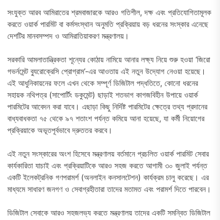
সংযুক্ত আরব আমিরাতের শ্রমবাজারকে আরও গতিশীল, দক্ষ এবং প্রতিযোগিতামূলক
করতে ওয়ার্ক পারমিট বা কর্মসংস্থান অনুমতি প্রক্রিয়ায় বড় ধরনের সংস্কার এনেছে
দেশটির মানবসম্পদ ও আমিরাতিয়াকরণ মন্ত্রণালয়।
সরকারি আমলাতান্ত্রিকতা শূন্যের কোঠায় নামিয়ে আনার লক্ষ্য নিয়ে শুরু হওয়া ‘জিরো
গভর্নমেন্ট ব্যুরোক্রেসি প্রোগ্রাম’-এর আওতায় এই নতুন উদ্যোগ নেওয়া হয়েছে।
এই আধুনিকায়নের ফলে এখন থেকে সম্পূর্ণ ডিজিটাল পদ্ধতিতে, কোনো ধরনের
সহায়ক নথিপত্র (সাপোর্টিং ডকুমেন্ট) ছাড়াই শতভাগ কাগজবিহীন উপায়ে ওয়ার্ক
পারমিটের আবেদন করা যাবে। এছাড়া কিছু নির্দিষ্ট পারমিটের ক্ষেত্রে তথ্য প্রদানের
বাধ্যবাধকতা ৭৫ থেকে ৯৭ শতাংশ পর্যন্ত কমিয়ে আনা হয়েছে, যা কর্মী নিয়োগের
প্রক্রিয়াকে অভূতপূর্বভাবে দ্রুততর করবে।
এই নতুন সংস্কারের অংশ হিসেবে মন্ত্রণালয় বর্তমানে প্রচলিত ওয়ার্ক পারমিট সেবার
কার্যকারিতা যাচাই এবং প্রক্রিয়াটিকে আরও সহজ করতে আগামী ৩০ জুলাই পর্যন্ত
একটি ইলেকট্রনিক গণপরামর্শ (অনলাইন কনসালটেশন) কার্যক্রম চালু করেছে। এর
মাধ্যমে সাধারণ জনগণ ও সেবাগ্রহীতারা তাদের মতামত এবং পরামর্শ দিতে পারবেন।
ডিজিটাল সেবাকে আরও সহজলভ্য করতে মন্ত্রণালয় তাদের একটি সমন্বিত ডিজিটাল