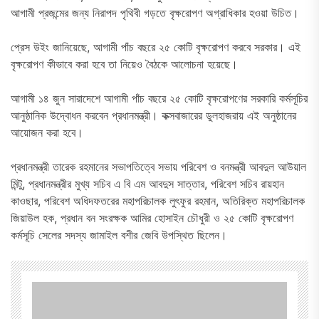
আগামী প্রজন্মের জন্য নিরাপদ পৃথিবী গড়তে বৃক্ষরোপণ অগ্রাধিকার হওয়া উচিত।
প্রেস উইং জানিয়েছে, আগামী পাঁচ বছরে ২৫ কোটি বৃক্ষরোপণ করবে সরকার। এই
বৃক্ষরোপণ কীভাবে করা হবে তা নিয়েও বৈঠকে আলোচনা হয়েছে।
আগামী ১৪ জুন সারাদেশে আগামী পাঁচ বছরে ২৫ কোটি বৃক্ষরোপণের সরকারি কর্মসূচির
আনুষ্ঠানিক উদ্বোধন করবেন প্রধানমন্ত্রী। কক্সবাজারের ডুলহাজরায় এই অনুষ্ঠানের
আয়োজন করা হবে।
প্রধানমন্ত্রী তারেক রহমানের সভাপতিত্বে সভায় পরিবেশ ও বনমন্ত্রী আবদুল আউয়াল
মিন্টু, প্রধানমন্ত্রীর মুখ্য সচিব এ বি এম আবদুস সাত্তার, পরিবেশ সচিব রায়হান
কাওছার, পরিবেশ অধিদফতরের মহাপরিচালক লুৎফুর রহমান, অতিরিক্ত মহাপরিচালক
জিয়াউল হক, প্রধান বন সংরক্ষক আমির হোসাইন চৌধুরী ও ২৫ কোটি বৃক্ষরোপণ
কর্মসূচি সেলের সদস্য জামাইল বশীর জেবি উপস্থিত ছিলেন।