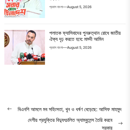
প্রবাস বাংলা
August 5, 2026
পলাতক ফ্যাসিবাদের পুনরুত্থান রোধে জাতীয়
ঐক্য দৃঢ় করতে হবে: মাহ্দী আমিন
প্রবাস বাংলা
August 5, 2026
Post
বিএনপি আমলে মব সহিংসতা, খুন ও ধর্ষণ বেড়েছে: আসিফ মাহমুদ
Previous
navigation
দেশীয় প্রযুক্তির বিদ্যুৎচালিত অ্যাম্বুলেন্স তৈরি করবে
post:
Ne
সরকার