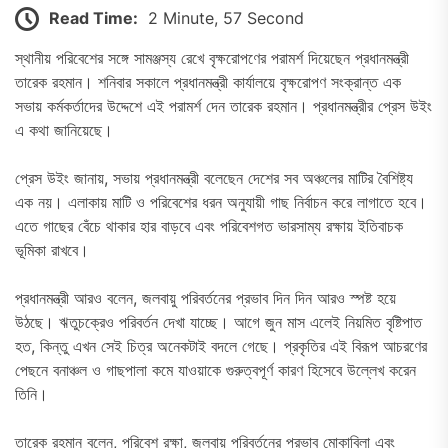
Read Time:
2 Minute, 57 Second
স্থানীয় পরিবেশের সঙ্গে সামঞ্জস্য রেখে বৃক্ষরোপণের পরামর্শ দিয়েছেন প্রধানমন্ত্রী
তারেক রহমান। শনিবার সকালে প্রধানমন্ত্রী কার্যালয়ে বৃক্ষরোপণ সংক্রান্ত এক
সভায় কর্মকর্তাদের উদ্দেশে এই পরামর্শ দেন তারেক রহমান। প্রধানমন্ত্রীর প্রেস উইং
এ কথা জানিয়েছে।
প্রেস উইং জানায়, সভায় প্রধানমন্ত্রী বলেছেন দেশের সব অঞ্চলের মাটির বৈশিষ্ট্য
এক নয়। এলাকায় মাটি ও পরিবেশের ধরন অনুযায়ী গাছ নির্বাচন করে লাগাতে হবে।
এতে গাছের বেঁচে থাকার হার বাড়বে এবং পরিবেশগত ভারসাম্য রক্ষায় ইতিবাচক
ভূমিকা রাখবে।
প্রধানমন্ত্রী আরও বলেন, জলবায়ু পরিবর্তনের প্রভাব দিন দিন আরও স্পষ্ট হয়ে
উঠছে। ঋতুচক্রেও পরিবর্তন দেখা যাচ্ছে। আগে জুন মাস এলেই নিয়মিত বৃষ্টিপাত
হত, কিন্তু এখন সেই চিত্র অনেকটাই বদলে গেছে। প্রকৃতির এই বিরূপ আচরণের
পেছনে বনাঞ্চল ও গাছপালা কমে যাওয়াকে গুরুত্বপূর্ণ কারণ হিসেবে উল্লেখ করেন
তিনি।
তারেক রহমান বলেন, পরিবেশ রক্ষা, জলবায়ু পরিবর্তনের প্রভাব মোকাবিলা এবং