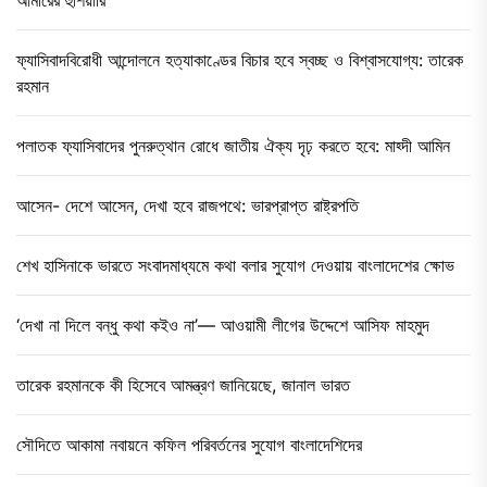
ফ্যাসিবাদবিরোধী আন্দোলনে হত্যাকাণ্ডের বিচার হবে স্বচ্ছ ও বিশ্বাসযোগ্য: তারেক
রহমান
পলাতক ফ্যাসিবাদের পুনরুত্থান রোধে জাতীয় ঐক্য দৃঢ় করতে হবে: মাহ্দী আমিন
আসেন- দেশে আসেন, দেখা হবে রাজপথে: ভারপ্রাপ্ত রাষ্ট্রপতি
শেখ হাসিনাকে ভারতে সংবাদমাধ্যমে কথা বলার সুযোগ দেওয়ায় বাংলাদেশের ক্ষোভ
‘দেখা না দিলে বন্ধু কথা কইও না’— আওয়ামী লীগের উদ্দেশে আসিফ মাহমুদ
তারেক রহমানকে কী হিসেবে আমন্ত্রণ জানিয়েছে, জানাল ভারত
সৌদিতে আকামা নবায়নে কফিল পরিবর্তনের সুযোগ বাংলাদেশিদের