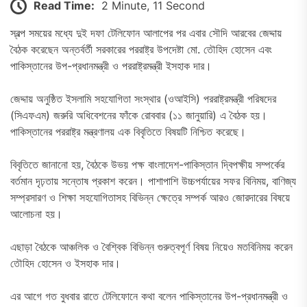
Read Time:
2 Minute, 11 Second
স্বল্প সময়ের মধ্যে দুই দফা টেলিফোন আলাপের পর এবার সৌদি আরবের জেদ্দায়
বৈঠক করেছেন অন্তর্বর্তী সরকারের পররাষ্ট্র উপদেষ্টা মো. তৌহিদ হোসেন এবং
পাকিস্তানের উপ-প্রধানমন্ত্রী ও পররাষ্ট্রমন্ত্রী ইসহাক দার।
জেদ্দায় অনুষ্ঠিত ইসলামি সহযোগিতা সংস্থার (ওআইসি) পররাষ্ট্রমন্ত্রী পরিষদের
(সিএফএম) জরুরি অধিবেশনের ফাঁকে রোববার (১১ জানুয়ারি) এ বৈঠক হয়।
পাকিস্তানের পররাষ্ট্র মন্ত্রণালয় এক বিবৃতিতে বিষয়টি নিশ্চিত করেছে।
বিবৃতিতে জানানো হয়, বৈঠকে উভয় পক্ষ বাংলাদেশ-পাকিস্তান দ্বিপক্ষীয় সম্পর্কের
বর্তমান দৃঢ়তায় সন্তোষ প্রকাশ করেন। পাশাপাশি উচ্চপর্যায়ের সফর বিনিময়, বাণিজ্য
সম্প্রসারণ ও শিক্ষা সহযোগিতাসহ বিভিন্ন ক্ষেত্রে সম্পর্ক আরও জোরদারের বিষয়ে
আলোচনা হয়।
এছাড়া বৈঠকে আঞ্চলিক ও বৈশ্বিক বিভিন্ন গুরুত্বপূর্ণ বিষয় নিয়েও মতবিনিময় করেন
তৌহিদ হোসেন ও ইসহাক দার।
এর আগে গত বুধবার রাতে টেলিফোনে কথা বলেন পাকিস্তানের উপ-প্রধানমন্ত্রী ও