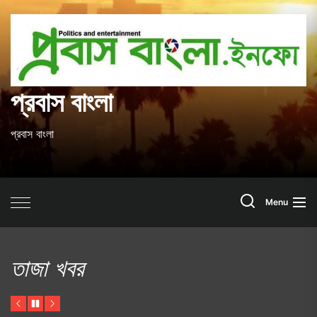
Skip
to
প
the
content
ব
প্রবাস বাংলা
প্রবাস বাংলা
Search
Menu
তাজা খবর
Previous
Pause
Next