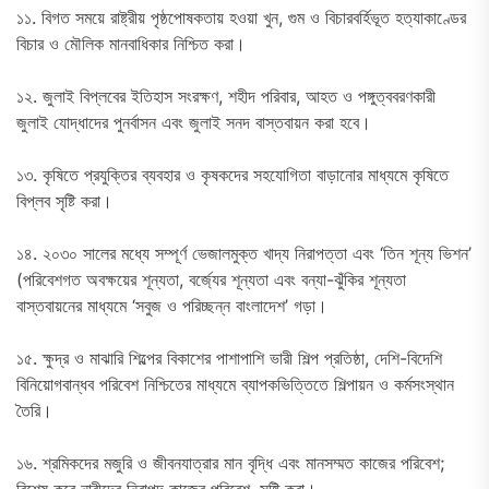
১১. বিগত সময়ে রাষ্ট্রীয় পৃষ্ঠপোষকতায় হওয়া খুন, গুম ও বিচারবর্হিভূত হত্যাকাণ্ডের
বিচার ও মৌলিক মানবাধিকার নিশ্চিত করা।
১২. জুলাই বিপ্লবের ইতিহাস সংরক্ষণ, শহীদ পরিবার, আহত ও পঙ্গুত্ববরণকারী
জুলাই যোদ্ধাদের পুনর্বাসন এবং জুলাই সনদ বাস্তবায়ন করা হবে।
১৩. কৃষিতে প্রযুক্তির ব্যবহার ও কৃষকদের সহযোগিতা বাড়ানোর মাধ্যমে কৃষিতে
বিপ্লব সৃষ্টি করা।
১৪. ২০৩০ সালের মধ্যে সম্পূর্ণ ভেজালমুক্ত খাদ্য নিরাপত্তা এবং ‘তিন শূন্য ভিশন’
(পরিবেশগত অবক্ষয়ের শূন্যতা, বর্জ্যের শূন্যতা এবং বন্যা-ঝুঁকির শূন্যতা
বাস্তবায়নের মাধ্যমে ‘সবুজ ও পরিচ্ছন্ন বাংলাদেশ’ গড়া।
১৫. ক্ষুদ্র ও মাঝারি শিল্পের বিকাশের পাশাপাশি ভারী শিল্প প্রতিষ্ঠা, দেশি-বিদেশি
বিনিয়োগবান্ধব পরিবেশ নিশ্চিতের মাধ্যমে ব্যাপকভিত্তিতে শিল্পায়ন ও কর্মসংস্থান
তৈরি।
১৬. শ্রমিকদের মজুরি ও জীবনযাত্রার মান বৃদ্ধি এবং মানসম্মত কাজের পরিবেশ;