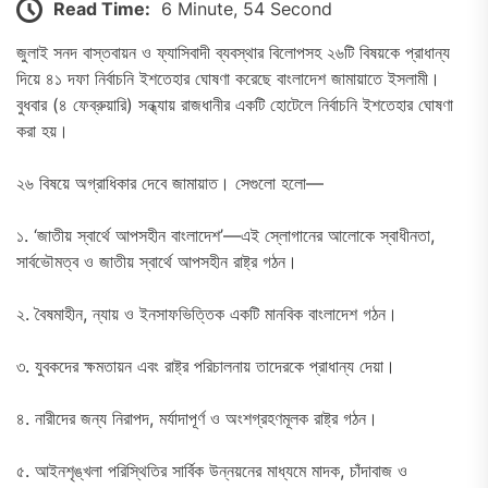
Read Time:
6 Minute, 54 Second
জুলাই সনদ বাস্তবায়ন ও ফ্যাসিবাদী ব্যবস্থার বিলোপসহ ২৬টি বিষয়কে প্রাধান্য
দিয়ে ৪১ দফা নির্বাচনি ইশতেহার ঘোষণা করেছে বাংলাদেশ জামায়াতে ইসলামী।
বুধবার (৪ ফেব্রুয়ারি) সন্ধ্যায় রাজধানীর একটি হোটেলে নির্বাচনি ইশতেহার ঘোষণা
করা হয়।
২৬ বিষয়ে অগ্রাধিকার দেবে জামায়াত। সেগুলো হলো—
১. ‘জাতীয় স্বার্থে আপসহীন বাংলাদেশ’—এই স্লোগানের আলোকে স্বাধীনতা,
সার্বভৌমত্ব ও জাতীয় স্বার্থে আপসহীন রাষ্ট্র গঠন।
২. বৈষমাহীন, ন্যায় ও ইনসাফভিত্তিক একটি মানবিক বাংলাদেশ গঠন।
৩. যুবকদের ক্ষমতায়ন এবং রাষ্ট্র পরিচালনায় তাদেরকে প্রাধান্য দেয়া।
৪. নারীদের জন্য নিরাপদ, মর্যাদাপূর্ণ ও অংশগ্রহণমূলক রাষ্ট্র গঠন।
৫. আইনশৃঙ্খলা পরিস্থিতির সার্বিক উন্নয়নের মাধ্যমে মাদক, চাঁদাবাজ ও