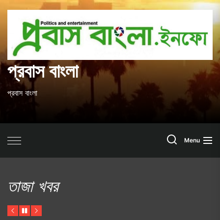
Skip
to
প
the
content
ব
প্রবাস বাংলা
প্রবাস বাংলা
Search
Menu
তাজা খবর
Previous
Pause
Next