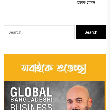
Ne
তারেক রহমান
pos
Search
for: