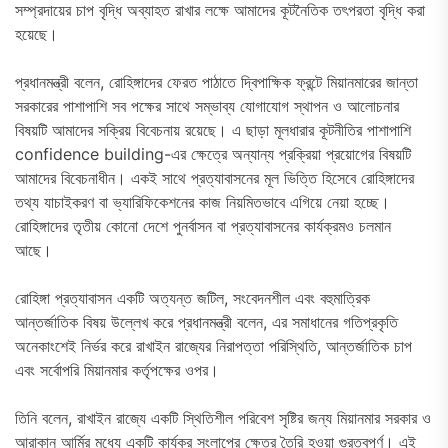
সম্প্রদায়ের চাপ বৃদ্ধি অব্যাহত রাখার লক্ষে আমাদের কূটনৈতিক তৎপরতা বৃদ্ধি করা
হয়েছে।
প্রধানমন্ত্রী বলেন, রোহিঙ্গাদের ফেরত পাঠাতে দ্বিপাক্ষিক ফ্রন্টে মিয়ানমারের জান্তা
সরকারের পাশাপাশি সব পক্ষের সাথে সম্ভাব্য যোগাযোগ স্থাপন ও আলোচনার
বিষয়টি আমাদের সক্রিয় বিবেচনায় রয়েছে। এ ছাড়া মূলধারার কূটনীতির পাশাপাশি
confidence building-এর ক্ষেত্রে অন্যান্য প্রক্রিয়া প্রয়োগের বিষয়টি
আমাদের বিবেচনাধীন। একই সাথে প্রত্যাবাসনের মূল ভিত্তি হিসেবে রোহিঙ্গাদের
তথ্য যাচাইকরণ বা ভ্যারিফিকেশনের কাজ নিয়মিতভাবে এগিয়ে নেয়া হচ্ছে।
রোহিঙ্গাদের তৃতীয় কোনো দেশে পুনর্বাসন বা প্রত্যাবাসনের কার্যক্রমও চলমান
আছে।
রোহিঙ্গা প্রত্যাবাসন একটি অত্যন্ত জটিল, সংবেদনশীল এবং বহুমাত্রিক
আন্তর্জাতিক বিষয় উল্লেখ করে প্রধানমন্ত্রী বলেন, এর সমাধানের গতিপ্রকৃতি
অনেকাংশেই নির্ভর করে রাখাইন রাজ্যের নিরাপত্তা পরিস্থিতি, আন্তর্জাতিক চাপ
এবং সর্বোপরি মিয়ানমার কর্তৃপক্ষের ওপর।
তিনি বলেন, রাখাইন রাজ্যে একটি স্থিতিশীল পরিবেশ সৃষ্টির জন্য মিয়ানমার সরকার ও
আরাকান আর্মির মধ্যে একটি কার্যকর সংলাপের ক্ষেত্র তৈরি হওয়া গুরত্বপূর্ণ। এই