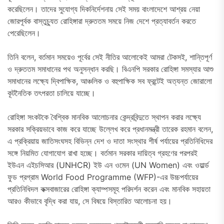
করেছিলেন। তাদের সুযোগ্য দিকনির্দেশনায় সেই সময় বাংলাদেশে আশ্রয় নেয়া
জোরপূর্বক বাস্তুচ্যুত রোহিঙ্গারা দ্রুততম সময়ে নিজ দেশে প্রত্যাবর্তন করতে
পেরেছিলেন।
তিনি বলেন, বর্তমান সময়েও পূর্বের সেই নীতির আলোকেই আমরা টেকসই, শান্তিপূর্ণ
ও দ্রুততম সমাধানের পথ অনুসন্ধান করছি। বিএনপি সরকার রোহিঙ্গা সমস্যার আশু
সমাধানের লক্ষ্যে দ্বিপাক্ষিক, আঞ্চলিক ও বহুপাক্ষিক সব ফ্রন্টেই অত্যন্ত জোরালো
কূটনৈতিক তৎপরতা চালিয়ে যাচ্ছে।
রোহিঙ্গা সংকটকে বৈশ্বিক মানবিক আলোচনার কেন্দ্রবিন্দুতে স্থাপন করার লক্ষ্যে
সরকার সক্রিয়ভাবে কাজ করে যাচ্ছে উল্লেখ করে প্রধানমন্ত্রী তারেক রহমান বলেন,
এ প্রক্রিয়ায় জাতিসংঘসহ বিভিন্ন দেশ ও দাতা সংস্থার শীর্ষ পর্যায়ের প্রতিনিধিদের
সঙ্গে নিয়মিত যোগাযোগ রাখা হচ্ছে। বর্তমান সরকার দায়িত্ব গ্রহণের পরপরই
ইউএন এইচসিআর (UNHCR) ইউ এন ওমেন (UN Women) এবং ওয়ার্ল্ড
ফুড প্রগ্রাম World Food Programme (WFP)-এর উচ্চপর্যায়ের
প্রতিনিধিদল কক্সবাজারের রোহিঙ্গা ক্যাম্পসমূহ পরিদর্শন করেন এবং মানবিক সহায়তা
আরও কীভাবে বৃদ্ধি করা যায়, সে বিষয়ে বিস্তারিত আলোচনা হয়।