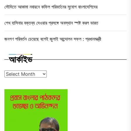
সৌদিতে আকামা নবায়নে কফিল পরিবর্তনের সুযোগ বাংলাদেশিদের
শেখ হাসিনার বক্তব্য দেওয়ার প্রসঙ্গে অবস্থান স্পষ্ট করল ভারত
জনগণ পরিবর্তন চেয়েছে বলেই জুলাই আন্দোলন সফল : প্রধানমন্ত্রী
আর্কাইভ
আর্কাইভ