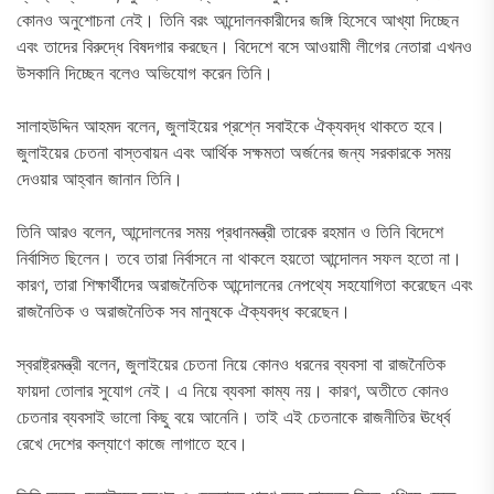
কোনও অনুশোচনা নেই। তিনি বরং আন্দোলনকারীদের জঙ্গি হিসেবে আখ্যা দিচ্ছেন
এবং তাদের বিরুদ্ধে বিষদগার করছেন। বিদেশে বসে আওয়ামী লীগের নেতারা এখনও
উসকানি দিচ্ছেন বলেও অভিযোগ করেন তিনি।
সালাহউদ্দিন আহমদ বলেন, জুলাইয়ের প্রশ্নে সবাইকে ঐক্যবদ্ধ থাকতে হবে।
জুলাইয়ের চেতনা বাস্তবায়ন এবং আর্থিক সক্ষমতা অর্জনের জন্য সরকারকে সময়
দেওয়ার আহ্বান জানান তিনি।
তিনি আরও বলেন, আন্দোলনের সময় প্রধানমন্ত্রী তারেক রহমান ও তিনি বিদেশে
নির্বাসিত ছিলেন। তবে তারা নির্বাসনে না থাকলে হয়তো আন্দোলন সফল হতো না।
কারণ, তারা শিক্ষার্থীদের অরাজনৈতিক আন্দোলনের নেপথ্যে সহযোগিতা করেছেন এবং
রাজনৈতিক ও অরাজনৈতিক সব মানুষকে ঐক্যবদ্ধ করেছেন।
স্বরাষ্ট্রমন্ত্রী বলেন, জুলাইয়ের চেতনা নিয়ে কোনও ধরনের ব্যবসা বা রাজনৈতিক
ফায়দা তোলার সুযোগ নেই। এ নিয়ে ব্যবসা কাম্য নয়। কারণ, অতীতে কোনও
চেতনার ব্যবসাই ভালো কিছু বয়ে আনেনি। তাই এই চেতনাকে রাজনীতির ঊর্ধ্বে
রেখে দেশের কল্যাণে কাজে লাগাতে হবে।