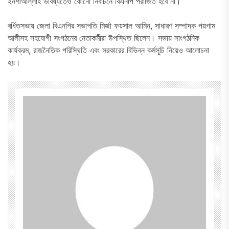
ইনশাআল্লাহ ভবিষ্যতেও কোনো নির্বাচনে বিএনপি পরাজিত হবে না।
বর্ধিতসভায় জেলা বিএনপির সভাপতি মির্জা ফয়সাল আমিন, সাধারণ সম্পাদক পয়গাম
আলীসহ সহযোগী সংগঠনের নেতাকর্মীরা উপস্থিত ছিলেন। সভায় সাংগঠনিক
কার্যক্রম, রাজনৈতিক পরিস্থিতি এবং সরকারের বিভিন্ন কর্মসূচি নিয়েও আলোচনা
হয়।