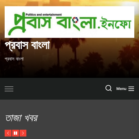
Skip
to
প
the
content
ব
প্রবাস বাংলা
প্রবাস বাংলা
Search
Menu
তাজা খবর
Previous
Pause
Next