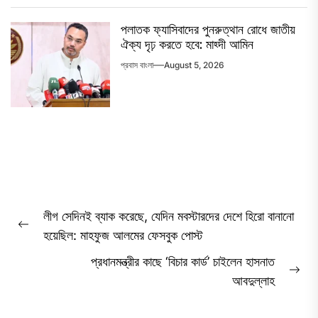
পলাতক ফ্যাসিবাদের পুনরুত্থান রোধে জাতীয়
ঐক্য দৃঢ় করতে হবে: মাহ্দী আমিন
প্রবাস বাংলা
August 5, 2026
Post
লীগ সেদিনই ব্যাক করেছে, যেদিন মবস্টারদের দেশে হিরো বানানো
navigation
Previous
হয়েছিল: মাহফুজ আলমের ফেসবুক পোস্ট
post:
প্রধানমন্ত্রীর কাছে ‘বিচার কার্ড’ চাইলেন হাসনাত
Ne
আবদুল্লাহ
pos