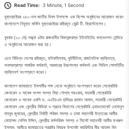
Read Time:
3 Minute, 1 Second
যুক্তরাষ্ট্রের ২৫০-তম জাতীয় দিবস উপলক্ষে এক বিশেষ অনুষ্ঠানের আয়োজন করেন
বাংলাদেশে নিযুক্ত মার্কিন যুক্তরাষ্ট্রের রাষ্ট্রদূত ব্রেন্ট টি. ক্রিস্টেনসেন।
বুধবার (২০ মে) সন্ধ্যা ৬টায় রাজধানীর বিমানবন্দরস্থ ইউনাইটেড কনভেনশন সেন্টারে
এ অনুষ্ঠানের আয়োজন করা হয়।
এতে বিভিন্ন দেশের রাষ্ট্রদূত, হাইকমিশনার, কূটনীতিক, রাজনৈতিক ব্যক্তিত্ব,
অবসরপ্রাপ্ত সামরিক কর্মকর্তা, সরকারের উচ্চপদস্থ কর্মকর্তা এবং সিভিল সোসাইটির
ব্যক্তিবর্গ অংশগ্রহণ করেন।
বাংলাদেশ জামায়াতে ইসলামীর পক্ষ থেকে অনুষ্ঠানে অংশগ্রহণ করেন সেক্রেটারি
জেনারেল ও সাবেক সংসদ সদস্য মিয়া গোলাম পরওয়ার, সহকারী সেক্রেটারি
জেনারেল ও সাবেক এমপি ড. এএইচএম হামিদুর রহমান আযাদ, সহকারী সেক্রেটারি
জেনারেল এবং কেন্দ্রীয় মিডিয়া ও প্রচার বিভাগের সেক্রেটারি এ্যাডভোকেট এহসানুল
মাহবুব জুবায়ের, কেন্দ্রীয় নির্বাহী পরিষদ সদস্য ও ঢাকা মহানগরী উত্তরের আমীর
মোহাম্মদ সেলিম উদ্দিন, কেন্দ্রীয় কর্মপরিষদ সদস্য ও সিলেট মহানগরী আমীর ফখরুল
ইসলাম, আমীরে জামায়াতের পররাষ্ট্র বিষয়ক উপদেষ্টা ব্যারিস্টার মীর আহমদ বিন