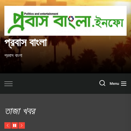
Skip
to
প
the
content
ব
প্রবাস বাংলা
প্রবাস বাংলা
Search
Menu
তাজা খবর
Previous
Pause
Next