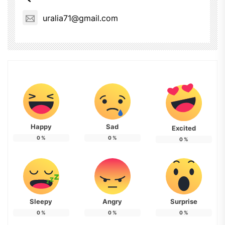
uralia71@gmail.com
Happy
Sad
Excited
0
%
0
%
0
%
Sleepy
Angry
Surprise
0
%
0
%
0
%