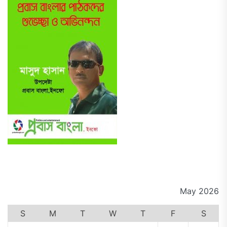
May 2026
S
M
T
W
T
F
S