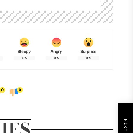
Sleepy
Angry
Surprise
0
%
0
%
0
%
0
0
IES