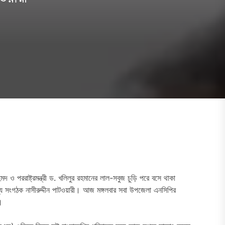
আহমদ ও পররাষ্ট্রমন্ত্রী ড. খলিলুর রহমানের লাল-সবুজ চুড়ি পরে বসে থাকা
খ্য সংগঠক নাসীরুদ্দীন পাটওয়ারী। আজ মঙ্গলবার সবা উপজেলা এনসিপির
।