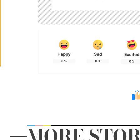
Happy
Sad
Excited
0
%
0
%
0
%
MORE STOR