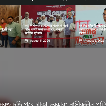
্রত্যাশা পূরণ
ফ্যাসিবাদবিরোধী আন্দোলনে হত্যাকাণ্ডের
: জামায়াত
বিচার হবে স্বচ্ছ ও বিশ্বাসযোগ্য: তারেক
পলাতক ফ্যাসিবাদের পুনরু
রহমান
ঐক্য দৃঢ় করতে হবে: মাহ্
August 5, 2026
August 5, 2026
াল-সবুজ চুড়ি পরে থাকা দরকার: নাসীরুদ্দীন পাট